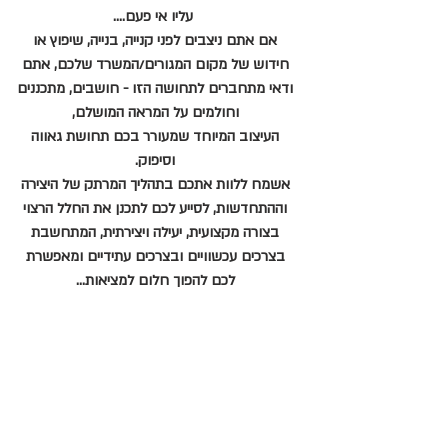
עליו אי פעם....
אם אתם ניצבים לפני קנייה, בנייה, שיפוץ או
חידוש של מקום המגורים/המשרד שלכם, אתם
ודאי מתחברים לתחושה הזו - חושבים, מתכננים
וחולמים על המראה המושלם,
העיצוב המיוחד שמעורר בכם תחושת גאווה
וסיפוק.
אשמח ללוות אתכם בתהליך המרתק של היצירה
וההתחדשות, לסייע לכם לתכנן את החלל הרצוי
בצורה מקצועית, יעילה ויצירתית, המתחשבת
בצרכים עכשוויים ובצרכים עתידיים ומאפשרת
לכם להפוך חלום למציאות...
ליטל בייטנר
I
עיצוב ותכנון פנים
054-2020469